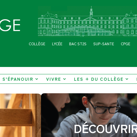
COLLÈGE
LYCÉE
BAC ST2S
SUP-SANTE
CPGE
S’ÉPANOUIR
VIVRE
LES + DU COLLÈGE
DÉCOUVRI