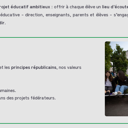
rojet éducatif ambitieux
: offrir à chaque élève un
lieu d’écout
ducative – direction, enseignants, parents et élèves – s’eng
dir
.
et les
principes républicains
, nos valeurs
umaines.
ns des projets fédérateurs.