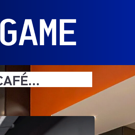
 CAFÉ…